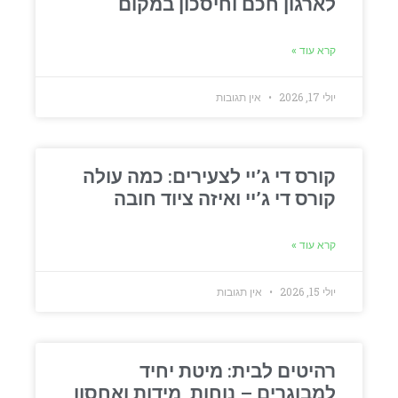
לארגון חכם וחיסכון במקום
קרא עוד »
יולי 17, 2026
אין תגובות
קורס די ג’יי לצעירים: כמה עולה
קורס די ג’יי ואיזה ציוד חובה
קרא עוד »
יולי 15, 2026
אין תגובות
רהיטים לבית: מיטת יחיד
למבוגרים – נוחות, מידות ואחסון