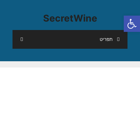
פתח סרגל נגישות
SecretWine
תפריט