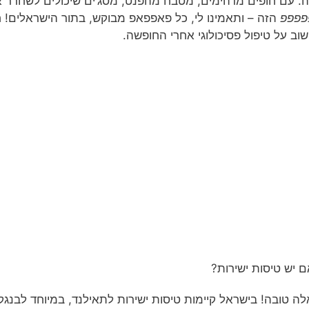
. עם חופים מדהימים, מטבח מהפנט, מסג’ים שיכולים לשחרר
פפפפ
הזה – ותאמינו לי, כל פאפפאפ מבוקש, בתור הישראלים! ח
וב על טיפול פסיכולוגי אחרי החופשה.
 יש טיסות ישירות?
ה טובה! בישראל קיימות טיסות ישירות לתאילנד, במיוחד לבנגק