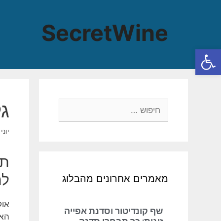
SecretWine
פתח סרגל נגישות
ג
יוני 23, 025
תא
לת
מאמרים אחרונים מהבלוג
אוק
שף קונדיטור וסדנת אפייה
האו