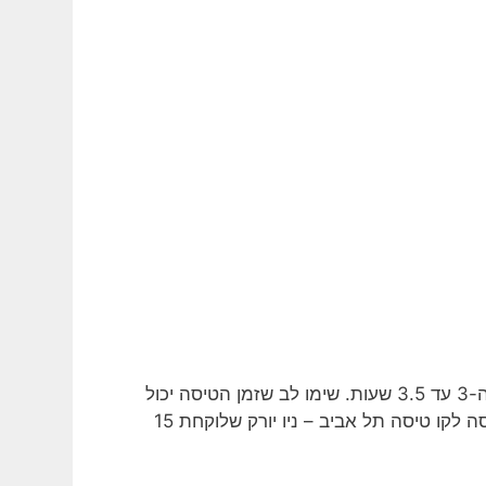
אז הזמן שתצטרכו על מנת להגיע מתל אביב לבוקרשט הוא באיזור ה-3 עד 3.5 שעות. שימו לב שזמן הטיסה יכול
להשתנות תלוי במסלול ובתנאי מזג האוויר. אז זה לא כמו לרכוש טיסה לקו טיסה תל אביב – ניו יורק שלוקחת 15