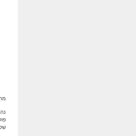
מה 
נהי
פול
של