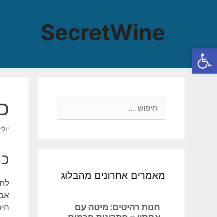
SecretWine
פתח סרגל נגישות
כ
יולי 23, 25
כמ
מאמרים אחרונים מהבלוג
לחו
אב
חנות רהיטים: מיטה עם
הית