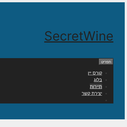
לדלג
לתוכן
SecretWine
תפריט
קורס יין
בלוג
תיירות
יצירת קשר