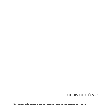
שאלות ותשובות
איזו חברת תעופה טסה מבנגקוק לקוסמוי?
–